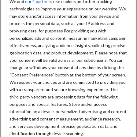
We and
our 4 partners
use cookies and other tracking
Updates voor de X9-maaidorsers zijn ook gepresenteerd tijdens
technologies to improve your experience on our website. We
het Commodity Classic-evenement. Vanaf modeljaar 2025 zullen
may store and/or access information from your device and
de vlaggenschipmaaidorsers van John Deere ook alle functies
process the personal data, such as your IP address and
voor oogstautomatisering aanbieden die zijn geïntroduceerd bij
browsing data, for purposes like providing you with
personalized ads and content, measuring marketing campaign
de S7-modellen. Bovendien zal de graansensortechnologie, die al
effectiveness, analyzing audience insights, collecting precise
bekend was uit de S7- en T-serie, nu worden aangeboden op alle
geolocation data, and product development. Please note that
X9 maaidorsermodellen.
your consent will be valid across all our subdomains. You can
Bron en beeld:
John Deere
change or withdraw your consent at any time by clicking the
“Consent Preferences” button at the bottom of your screen.
Aanbevolen voor jou! graan oogsten
We respect your choices and are committed to providing you
with a transparent and secure browsing experience. The
third-party vendors are processing data for the following
Graanoogst uitzonderlijk
vroeg van start: prima
purposes and special features: Store and/or access
kwaliteit, maar minder kilo’s
information on a device, personalized advertising and content,
advertising and content measurement, audience research,
and services development, precise geolocation data, and
identification through device scanning.