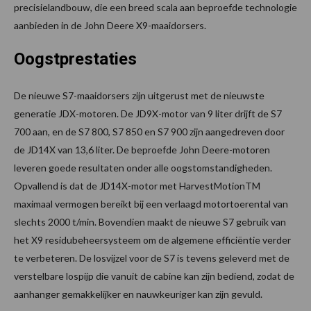
precisielandbouw, die een breed scala aan beproefde technologie
aanbieden in de John Deere X9-maaidorsers.
Oogstprestaties
De nieuwe S7-maaidorsers zijn uitgerust met de nieuwste
generatie JDX-motoren. De JD9X-motor van 9 liter drijft de S7
700 aan, en de S7 800, S7 850 en S7 900 zijn aangedreven door
de JD14X van 13,6 liter. De beproefde John Deere-motoren
leveren goede resultaten onder alle oogstomstandigheden.
Opvallend is dat de JD14X-motor met HarvestMotionTM
maximaal vermogen bereikt bij een verlaagd motortoerental van
slechts 2000 t/min. Bovendien maakt de nieuwe S7 gebruik van
het X9 residubeheersysteem om de algemene efficiëntie verder
te verbeteren. De losvijzel voor de S7 is tevens geleverd met de
verstelbare lospijp die vanuit de cabine kan zijn bediend, zodat de
aanhanger gemakkelijker en nauwkeuriger kan zijn gevuld.