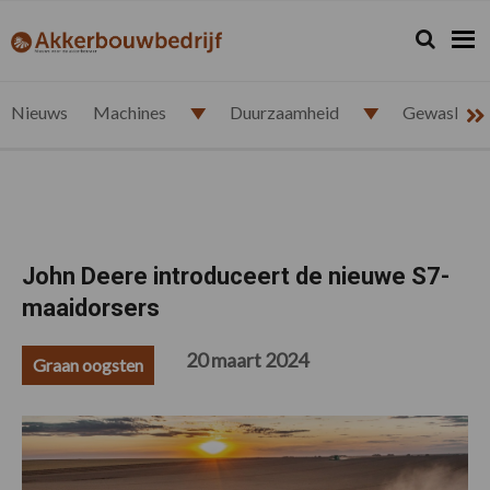
Spring
Door
Spring
Spring
naar
naar
naar
naar
Zoeken...
Zoek
akkerbouwbedrijf.nl
de
de
de
de
hoofdnavigatie
hoofd
eerste
voettekst
inhoud
sidebar
Nieuws
Machines
Duurzaamheid
Gewasbesc
John Deere introduceert de nieuwe S7-
maaidorsers
20 maart 2024
Graan oogsten