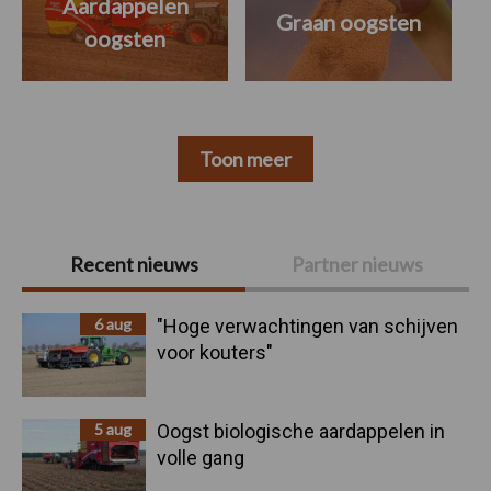
Aardappelen
Graan oogsten
oogsten
Toon meer
Primaire
Recent nieuws
Partner nieuws
Sidebar
6 aug
"Hoge verwachtingen van schijven
voor kouters"
5 aug
Oogst biologische aardappelen in
volle gang