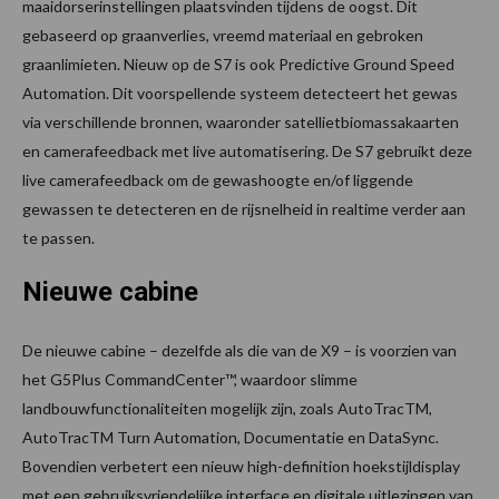
maaidorserinstellingen plaatsvinden tijdens de oogst. Dit
gebaseerd op graanverlies, vreemd materiaal en gebroken
graanlimieten. Nieuw op de S7 is ook Predictive Ground Speed
Automation. Dit voorspellende systeem detecteert het gewas
via verschillende bronnen, waaronder satellietbiomassakaarten
en camerafeedback met live automatisering. De S7 gebruikt deze
live camerafeedback om de gewashoogte en/of liggende
gewassen te detecteren en de rijsnelheid in realtime verder aan
te passen.
Nieuwe cabine
De nieuwe cabine – dezelfde als die van de X9 – is voorzien van
het G5Plus CommandCenter™, waardoor slimme
landbouwfunctionaliteiten mogelijk zijn, zoals AutoTracTM,
AutoTracTM Turn Automation, Documentatie en DataSync.
Bovendien verbetert een nieuw high-definition hoekstijldisplay
met een gebruiksvriendelijke interface en digitale uitlezingen van