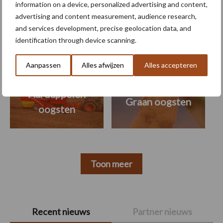
information on a device, personalized advertising and content,
Themapagina's
advertising and content measurement, audience research,
and services development, precise geolocation data, and
identification through device scanning.
Machines
Duurzaamheid
Gewasbeschermin
Aanpassen
Alles afwijzen
Alles accepteren
Aardappelen
Graan oogsten
oogsten
Toon meer
Primaire
Recent nieuws
Partner nieuws