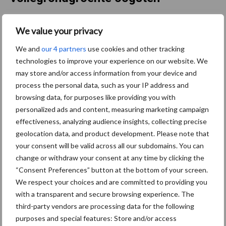
In de bestrijding van trips
We value your privacy
hangt alles met elkaar
We and
our 4 partners
use cookies and other tracking
samen
technologies to improve your experience on our website. We
may store and/or access information from your device and
process the personal data, such as your IP address and
Jumbo kiest voor
browsing data, for purposes like providing you with
biologische quinoa uit
personalized ads and content, measuring marketing campaign
Nederland
effectiveness, analyzing audience insights, collecting precise
geolocation data, and product development. Please note that
your consent will be valid across all our subdomains. You can
change or withdraw your consent at any time by clicking the
Beanovation geeft
“Consent Preferences” button at the bottom of your screen.
Nederlandse veldbonen en
edamame een plek op het
We respect your choices and are committed to providing you
bord
with a transparent and secure browsing experience. The
third-party vendors are processing data for the following
purposes and special features: Store and/or access