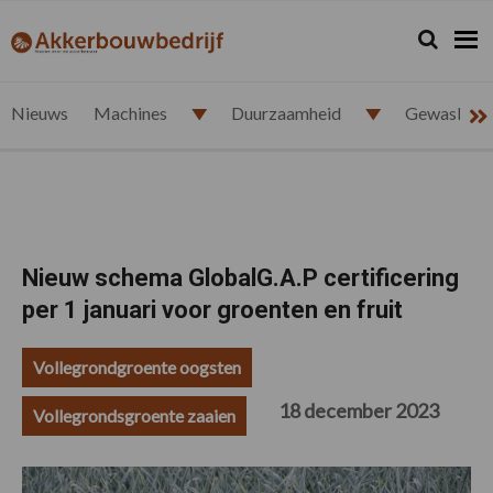
Spring
Door
Spring
Spring
naar
naar
naar
naar
Zoeken...
Zoek
akkerbouwbedrijf.nl
de
de
de
de
hoofdnavigatie
hoofd
eerste
voettekst
inhoud
sidebar
Nieuws
Machines
Duurzaamheid
Gewasbesc
Nieuw schema GlobalG.A.P certificering
per 1 januari voor groenten en fruit
Vollegrondgroente oogsten
18 december 2023
Vollegrondsgroente zaaien