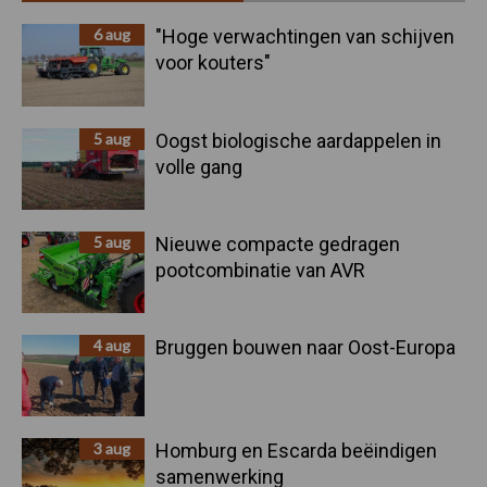
Sidebar
6 aug
"Hoge verwachtingen van schijven
voor kouters"
5 aug
Oogst biologische aardappelen in
volle gang
5 aug
Nieuwe compacte gedragen
pootcombinatie van AVR
4 aug
Bruggen bouwen naar Oost-Europa
3 aug
Homburg en Escarda beëindigen
samenwerking