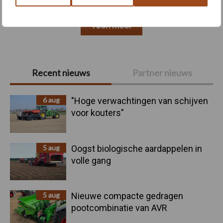
Toon meer
Primaire
Recent nieuws
Partner nieuws
Sidebar
6 aug
"Hoge verwachtingen van schijven
voor kouters"
5 aug
Oogst biologische aardappelen in
volle gang
5 aug
Nieuwe compacte gedragen
pootcombinatie van AVR