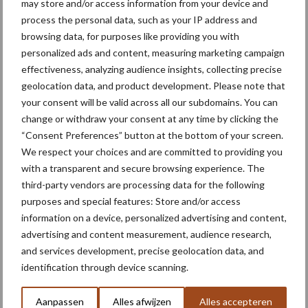
may store and/or access information from your device and
process the personal data, such as your IP address and
Beanovation geeft
browsing data, for purposes like providing you with
Nederlandse veldbonen en
personalized ads and content, measuring marketing campaign
edamame een plek op het
effectiveness, analyzing audience insights, collecting precise
bord
geolocation data, and product development. Please note that
your consent will be valid across all our subdomains. You can
change or withdraw your consent at any time by clicking the
Themapagina's
“Consent Preferences” button at the bottom of your screen.
We respect your choices and are committed to providing you
with a transparent and secure browsing experience. The
Machines
Duurzaamheid
Gewasbeschermin
third-party vendors are processing data for the following
purposes and special features: Store and/or access
information on a device, personalized advertising and content,
advertising and content measurement, audience research,
and services development, precise geolocation data, and
Aardappelen poten
Uien zaaien
identification through device scanning.
Aanpassen
Alles afwijzen
Alles accepteren