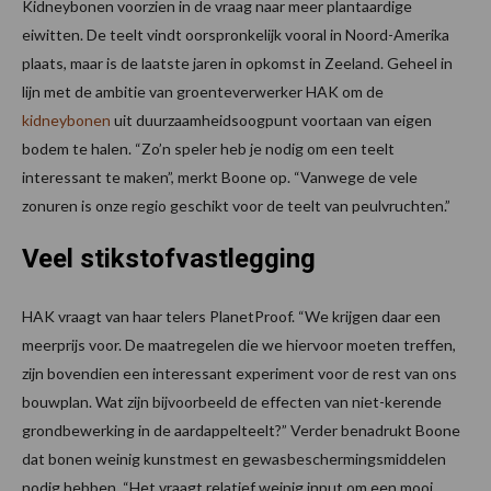
Kidneybonen voorzien in de vraag naar meer plantaardige
eiwitten. De teelt vindt oorspronkelijk vooral in Noord-Amerika
plaats, maar is de laatste jaren in opkomst in Zeeland. Geheel in
lijn met de ambitie van groenteverwerker HAK om de
kidneybonen
uit duurzaamheidsoogpunt voortaan van eigen
bodem te halen. “Zo’n speler heb je nodig om een teelt
interessant te maken”, merkt Boone op. “Vanwege de vele
zonuren is onze regio geschikt voor de teelt van peulvruchten.”
Veel stikstofvastlegging
HAK vraagt van haar telers PlanetProof. “We krijgen daar een
meerprijs voor. De maatregelen die we hiervoor moeten treffen,
zijn bovendien een interessant experiment voor de rest van ons
bouwplan. Wat zijn bijvoorbeeld de effecten van niet-kerende
grondbewerking in de aardappelteelt?” Verder benadrukt Boone
dat bonen weinig kunstmest en gewasbeschermingsmiddelen
nodig hebben. “Het vraagt relatief weinig input om een mooi