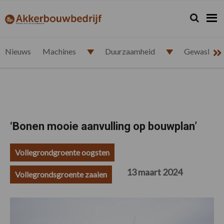
Spring
Door
Spring
Spring
naar
naar
naar
naar
Zoeken...
Zoek
akkerbouwbedrijf.nl
de
de
de
de
hoofdnavigatie
hoofd
eerste
voettekst
inhoud
sidebar
Nieuws
Machines
Duurzaamheid
Gewasbesc
‘Bonen mooie aanvulling op bouwplan’
Vollegrondgroente oogsten
13 maart 2024
Vollegrondsgroente zaaien