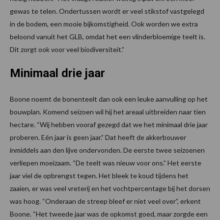
gewas te telen. Ondertussen wordt er veel stikstof vastgelegd
in de bodem, een mooie bijkomstigheid. Ook worden we extra
beloond vanuit het GLB, omdat het een vlinderbloemige teelt is.
Dit zorgt ook voor veel biodiversiteit.”
Minimaal drie jaar
Boone noemt de bonenteelt dan ook een leuke aanvulling op het
bouwplan. Komend seizoen wil hij het areaal uitbreiden naar tien
hectare. “Wij hebben vooraf gezegd dat we het minimaal drie jaar
proberen. Eén jaar is geen jaar.” Dat heeft de akkerbouwer
inmiddels aan den lijve ondervonden. De eerste twee seizoenen
verliepen moeizaam. “De teelt was nieuw voor ons.” Het eerste
jaar viel de opbrengst tegen. Het bleek te koud tijdens het
zaaien, er was veel vreterij en het vochtpercentage bij het dorsen
was hoog. “Onderaan de streep bleef er niet veel over”, erkent
Boone. “Het tweede jaar was de opkomst goed, maar zorgde een