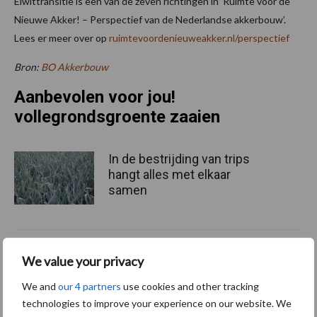
Eiwittransitie is een van de zeven richtingen in ‘Ruimte voor de
Nieuwe Akker! – Perspectief van de Nederlandse akkerbouw’.
Lees er meer over op
ruimtevoordenieuweakker.nl/perspectief
Bron:
BO Akkerbouw
Aanbevolen voor jou!
vollegrondsgroente zaaien
In de bestrijding van trips
hangt alles met elkaar
samen
Jumbo kiest voor
We value your privacy
biologische quinoa uit
Nederland
We and
our 4 partners
use cookies and other tracking
technologies to improve your experience on our website. We