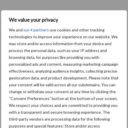
Themapagina's
We value your privacy
Machines
Duurzaamheid
Gewasbeschermin
We and
our 4 partners
use cookies and other tracking
technologies to improve your experience on our website. We
may store and/or access information from your device and
process the personal data, such as your IP address and
browsing data, for purposes like providing you with
Aardappelen
Graan oogsten
personalized ads and content, measuring marketing campaign
oogsten
effectiveness, analyzing audience insights, collecting precise
geolocation data, and product development. Please note that
your consent will be valid across all our subdomains. You can
change or withdraw your consent at any time by clicking the
Toon meer
“Consent Preferences” button at the bottom of your screen.
We respect your choices and are committed to providing you
with a transparent and secure browsing experience. The
third-party vendors are processing data for the following
Primaire
Recent nieuws
Partner nieuws
purposes and special features: Store and/or access