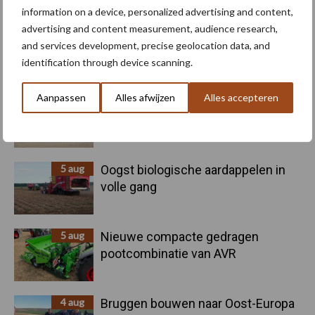
information on a device, personalized advertising and content,
Sidebar
advertising and content measurement, audience research,
10 aug
Machines en werktuigen gewild
and services development, precise geolocation data, and
doelwit criminelen
identification through device scanning.
Aanpassen
Alles afwijzen
Alles accepteren
6 aug
"Hoge verwachtingen van schijven
voor kouters"
5 aug
Oogst biologische aardappelen in
volle gang
5 aug
Nieuwe compacte gedragen
pootcombinatie van AVR
4 aug
Bruggen bouwen naar Oost-Europa