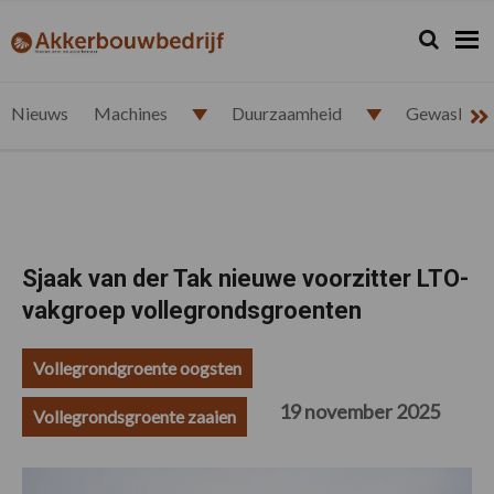
Spring
Door
Spring
Spring
naar
naar
naar
naar
Zoeken...
Zoek
akkerbouwbedrijf.nl
de
de
de
de
hoofdnavigatie
hoofd
eerste
voettekst
inhoud
sidebar
Nieuws
Machines
Duurzaamheid
Gewasbesc
Sjaak van der Tak nieuwe voorzitter LTO-
vakgroep vollegrondsgroenten
Vollegrondgroente oogsten
19 november 2025
Vollegrondsgroente zaaien