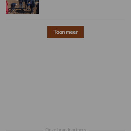
Toon meer
Footer
Onze brandpartners