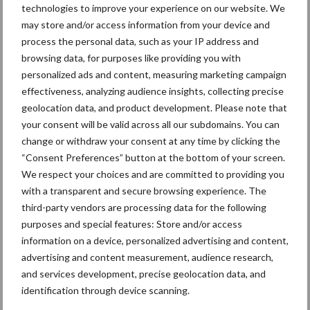
technologies to improve your experience on our website. We
may store and/or access information from your device and
process the personal data, such as your IP address and
browsing data, for purposes like providing you with
personalized ads and content, measuring marketing campaign
Toon meer
effectiveness, analyzing audience insights, collecting precise
geolocation data, and product development. Please note that
your consent will be valid across all our subdomains. You can
Primaire
change or withdraw your consent at any time by clicking the
Recent nieuws
Partner nieuws
“Consent Preferences” button at the bottom of your screen.
Sidebar
We respect your choices and are committed to providing you
6 aug
"Hoge verwachtingen van schijven
with a transparent and secure browsing experience. The
voor kouters"
third-party vendors are processing data for the following
purposes and special features: Store and/or access
information on a device, personalized advertising and content,
5 aug
Oogst biologische aardappelen in
advertising and content measurement, audience research,
volle gang
and services development, precise geolocation data, and
identification through device scanning.