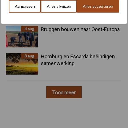
5 aug
Nieuwe compacte gedragen
Aanpassen
Alles afwijzen
Alles accepteren
pootcombinatie van AVR
4 aug
Bruggen bouwen naar Oost-Europa
3 aug
Homburg en Escarda beëindigen
samenwerking
Toon meer