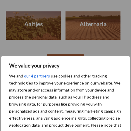
Aaltjes
Alternaria
Toon meer
We value your privacy
We and
our 4 partners
use cookies and other tracking
technologies to improve your experience on our website. We
Primaire
Recent nieuws
Partner nieuws
may store and/or access information from your device and
Sidebar
process the personal data, such as your IP address and
browsing data, for purposes like providing you with
6 aug
"Hoge verwachtingen van schijven
personalized ads and content, measuring marketing campaign
voor kouters"
effectiveness, analyzing audience insights, collecting precise
geolocation data, and product development. Please note that