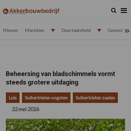
Spring
Door
Spring
Spring
naar
naar
naar
naar
Zoeken...
Zoek
akkerbouwbedrijf.nl
de
de
de
de
hoofdnavigatie
hoofd
eerste
voettekst
inhoud
sidebar
Nieuws
Machines
Duurzaamheid
Gewasbesc
Beheersing van bladschimmels vormt
steeds grotere uitdaging
Luis
Suikerbieten oogsten
Suikerbieten zaaien
22 mei 2026