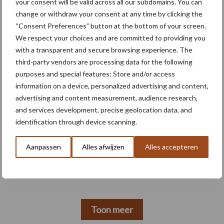
your consent will be valid across all our subdomains. You can
5 aug
Oogst biologische aardappelen in
change or withdraw your consent at any time by clicking the
volle gang
“Consent Preferences” button at the bottom of your screen.
We respect your choices and are committed to providing you
with a transparent and secure browsing experience. The
5 aug
Nieuwe compacte gedragen
third-party vendors are processing data for the following
pootcombinatie van AVR
purposes and special features: Store and/or access
information on a device, personalized advertising and content,
advertising and content measurement, audience research,
4 aug
Bruggen bouwen naar Oost-Europa
and services development, precise geolocation data, and
identification through device scanning.
3 aug
Homburg en Escarda beëindigen
Aanpassen
Alles afwijzen
Alles accepteren
samenwerking
Toon meer