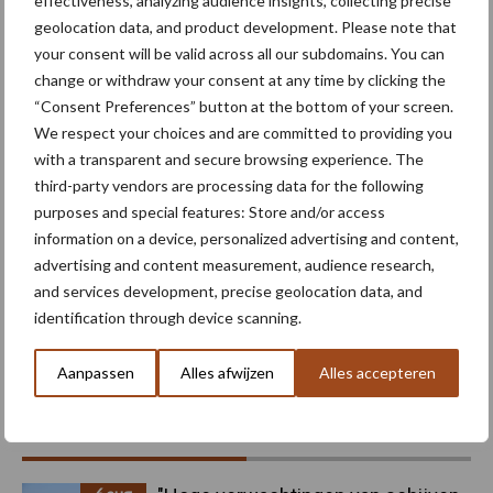
effectiveness, analyzing audience insights, collecting precise
geolocation data, and product development. Please note that
your consent will be valid across all our subdomains. You can
Machines
Duurzaamheid
Gewasbeschermin
change or withdraw your consent at any time by clicking the
“Consent Preferences” button at the bottom of your screen.
We respect your choices and are committed to providing you
with a transparent and secure browsing experience. The
third-party vendors are processing data for the following
Aaltjes
Alternaria
purposes and special features: Store and/or access
information on a device, personalized advertising and content,
advertising and content measurement, audience research,
and services development, precise geolocation data, and
identification through device scanning.
Toon meer
Aanpassen
Alles afwijzen
Alles accepteren
Primaire
Recent nieuws
Partner nieuws
Sidebar