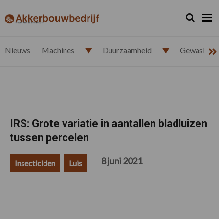
Spring
Door
Spring
Spring
naar
naar
naar
naar
Zoeken...
Zoek
akkerbouwbedrijf.nl
de
de
de
de
hoofdnavigatie
hoofd
eerste
voettekst
inhoud
sidebar
Nieuws
Machines
Duurzaamheid
Gewasbesc
IRS: Grote variatie in aantallen bladluizen
tussen percelen
8 juni 2021
Insecticiden
Luis