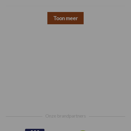
Toon meer
Footer
Onze brandpartners