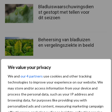
Bladluiswaarschuwingsdien
st gestopt met tellen voor
dit seizoen
Beheersing van bladluizen
en vergelingsziekte in beeld
We value your privacy
Luizen en graanhaantje in
We and
our 4 partners
use cookies and other tracking
zomergranen: controleer
technologies to improve your experience on our website. We
vooral het vlagblad
may store and/or access information from your device and
process the personal data, such as your IP address and
browsing data, for purposes like providing you with
personalized ads and content, measuring marketing campaign
Themapagina's