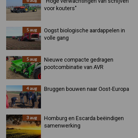
6 aug
"Hoge verwachtingen van schijven
voor kouters"
5 aug
Oogst biologische aardappelen in
volle gang
5 aug
Nieuwe compacte gedragen
pootcombinatie van AVR
4 aug
Bruggen bouwen naar Oost-Europa
3 aug
Homburg en Escarda beëindigen
samenwerking