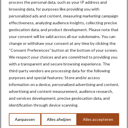
process the personal data, such as your IP address and
zomergranen: controleer
browsing data, for purposes like providing you with
vooral het vlagblad
personalized ads and content, measuring marketing campaign
effectiveness, analyzing audience insights, collecting precise
geolocation data, and product development. Please note that
your consent will be valid across all our subdomains. You can
Themapagina's
change or withdraw your consent at any time by clicking the
“Consent Preferences” button at the bottom of your screen.
We respect your choices and are committed to providing you
Machines
Duurzaamheid
Gewasbeschermin
with a transparent and secure browsing experience. The
third-party vendors are processing data for the following
purposes and special features: Store and/or access
information on a device, personalized advertising and content,
advertising and content measurement, audience research,
Aaltjes
Alternaria
and services development, precise geolocation data, and
identification through device scanning.
Aanpassen
Alles afwijzen
Alles accepteren