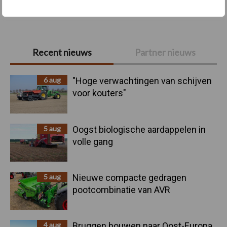
Toon meer
Primaire
Recent nieuws
Partner nieuws
Sidebar
6 aug
"Hoge verwachtingen van schijven
voor kouters"
5 aug
Oogst biologische aardappelen in
volle gang
5 aug
Nieuwe compacte gedragen
pootcombinatie van AVR
4 aug
Bruggen bouwen naar Oost-Europa