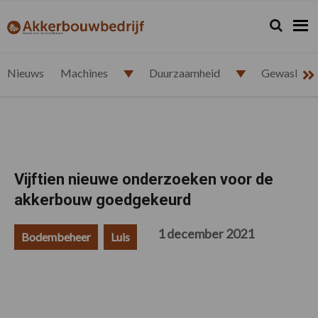
Spring
Door
Spring
Spring
naar
naar
naar
naar
Zoeken...
Zoek
akkerbouwbedrijf.nl
de
de
de
de
hoofdnavigatie
hoofd
eerste
voettekst
inhoud
sidebar
Nieuws
Machines
Duurzaamheid
Gewasbesc
Vijftien nieuwe onderzoeken voor de
akkerbouw goedgekeurd
1 december 2021
Bodembeheer
Luis