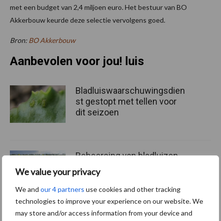
met een budget van 2,4 miljoen euro. Het bestuur van BO
Akkerbouw keurde deze selectie vervolgens goed.
Bron:
BO Akkerbouw
Aanbevolen voor jou! luis
Bladluiswaarschuwingsdien
st gestopt met tellen voor
dit seizoen
Beheersing van bladluizen
en vergelingsziekte in beeld
We value your privacy
We and
our 4 partners
use cookies and other tracking
technologies to improve your experience on our website. We
may store and/or access information from your device and
Luizen en graanhaantje in