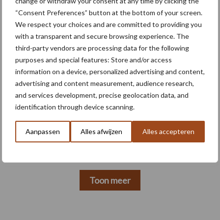
change or withdraw your consent at any time by clicking the
“Consent Preferences” button at the bottom of your screen.
5 aug
Nieuwe compacte gedragen
We respect your choices and are committed to providing you
pootcombinatie van AVR
with a transparent and secure browsing experience. The
third-party vendors are processing data for the following
purposes and special features: Store and/or access
4 aug
Bruggen bouwen naar Oost-Europa
information on a device, personalized advertising and content,
advertising and content measurement, audience research,
and services development, precise geolocation data, and
identification through device scanning.
3 aug
Homburg en Escarda beëindigen
samenwerking
Aanpassen
Alles afwijzen
Alles accepteren
Toon meer