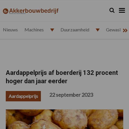
Spring
Door
Spring
Spring
naar
naar
naar
naar
Zoeken...
Zoek
akkerbouwbedrijf.nl
de
de
de
de
hoofdnavigatie
hoofd
eerste
voettekst
inhoud
sidebar
Nieuws
Machines
Duurzaamheid
Gewasbesc
Aardappelprijs af boerderij 132 procent
hoger dan jaar eerder
22 september 2023
Aardappelprijs