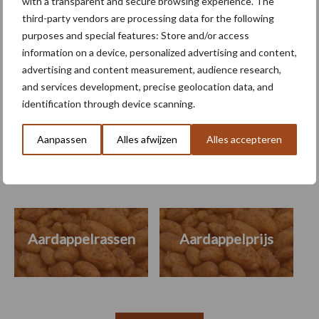
NEPG-areaal
with a transparent and secure browsing experience. The
consumptieaardappelen
third-party vendors are processing data for the following
daalt met 11 procent
purposes and special features: Store and/or access
information on a device, personalized advertising and content,
advertising and content measurement, audience research,
and services development, precise geolocation data, and
identification through device scanning.
Themapagina's
Aanpassen
Alles afwijzen
Alles accepteren
Machines
Duurzaamheid
Gewasbeschermin
Aardappelrassen
Aardappelprijs