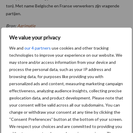
ton). Met name Belgische en Franse verwerkers zijn vragende
partijen.
Bron:
Agrimatie
We value your privacy
Aanbevolen voor jou! aardappelprijs
We and
our 4 partners
use cookies and other tracking
technologies to improve your experience on our website. We
Oogst biologische
aardappelen in volle gang
may store and/or access information from your device and
process the personal data, such as your IP address and
browsing data, for purposes like providing you with
personalized ads and content, measuring marketing campaign
effectiveness, analyzing audience insights, collecting precise
Aardappelprijzen tonen een
geolocation data, and product development. Please note that
voorzichtig herstel
your consent will be valid across all our subdomains. You can
change or withdraw your consent at any time by clicking the
“Consent Preferences” button at the bottom of your screen.
We respect your choices and are committed to providing you