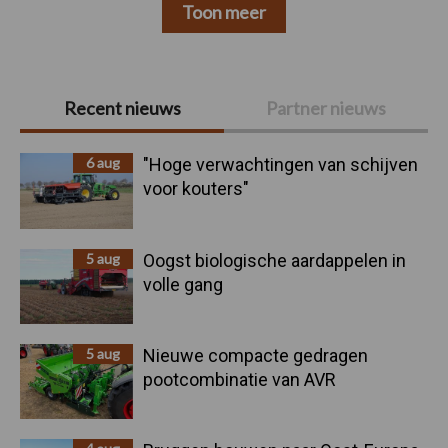
Toon meer
Primaire
Recent nieuws
Partner nieuws
Sidebar
6 aug
"Hoge verwachtingen van schijven
voor kouters"
5 aug
Oogst biologische aardappelen in
volle gang
5 aug
Nieuwe compacte gedragen
pootcombinatie van AVR