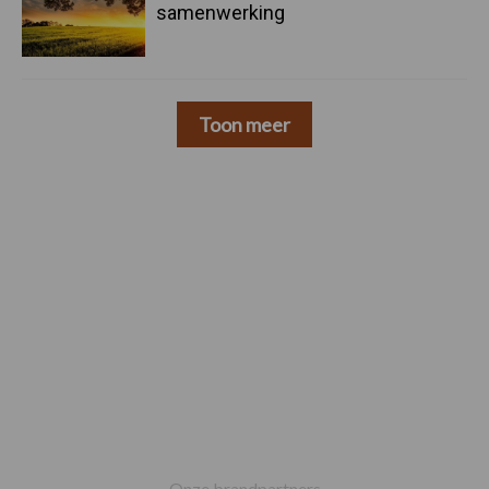
samenwerking
Toon meer
Footer
Onze brandpartners