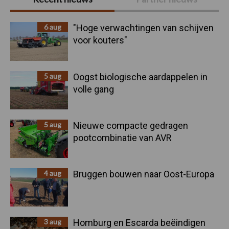
Sidebar
6 aug
"Hoge verwachtingen van schijven
voor kouters"
5 aug
Oogst biologische aardappelen in
volle gang
5 aug
Nieuwe compacte gedragen
pootcombinatie van AVR
4 aug
Bruggen bouwen naar Oost-Europa
3 aug
Homburg en Escarda beëindigen