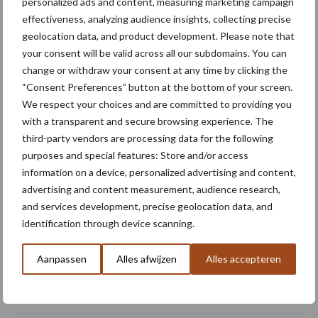
personalized ads and content, measuring marketing campaign
Aanbevolen voor jou! aardappelprijs
effectiveness, analyzing audience insights, collecting precise
geolocation data, and product development. Please note that
your consent will be valid across all our subdomains. You can
Oogst biologische
change or withdraw your consent at any time by clicking the
aardappelen in volle gang
“Consent Preferences” button at the bottom of your screen.
We respect your choices and are committed to providing you
with a transparent and secure browsing experience. The
third-party vendors are processing data for the following
Aardappelprijzen tonen een
purposes and special features: Store and/or access
voorzichtig herstel
information on a device, personalized advertising and content,
advertising and content measurement, audience research,
and services development, precise geolocation data, and
identification through device scanning.
NEPG-areaal
consumptieaardappelen
Aanpassen
Alles afwijzen
Alles accepteren
daalt met 11 procent