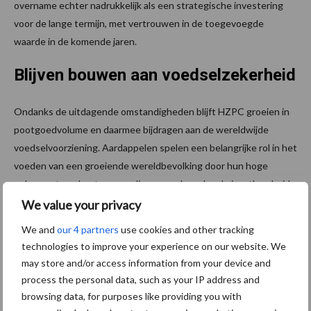
overname echter nadrukkelijk als een strategische investering
voor de lange termijn, met vertrouwen in de toegevoegde
waarde in de komende jaren.
Blijven bouwen aan voedselzekerheid
Ondanks de uitdagende omstandigheden blijft HZPC groeien in
pootgoedvolume en daarmee bijdragen aan de wereldwijde
voedselvoorziening. Aardappelen spelen een belangrijke rol in het
voeden van een groeiende wereldbevolking door hun hoge
opbrengst per hectare, voedingswaarde en brede inzetbaarheid.
We value your privacy
Tot slot blijft Royal HZPC Group investeren in kennis, innovatie
We and
our 4 partners
use cookies and other tracking
en samenwerking, met als doel ook in wisselende
technologies to improve your experience on our website. We
marktomstandigheden een betrouwbare partner te zijn voor
may store and/or access information from your device and
telers, klanten en certificaathouders.
process the personal data, such as your IP address and
Bron:
HZPC
browsing data, for purposes like providing you with