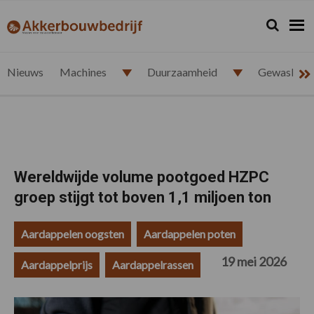
Spring
Door
Spring
Spring
naar
naar
naar
naar
Zoeken...
Zoek
akkerbouwbedrijf.nl
de
de
de
de
hoofdnavigatie
hoofd
eerste
voettekst
inhoud
sidebar
Nieuws
Machines
Duurzaamheid
Gewasbesc
Wereldwijde volume pootgoed HZPC
groep stijgt tot boven 1,1 miljoen ton
Aardappelen oogsten
Aardappelen poten
19 mei 2026
Aardappelprijs
Aardappelrassen