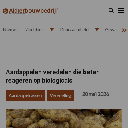
Spring
Door
Spring
Spring
naar
naar
naar
naar
Zoeken...
Zoek
akkerbouwbedrijf.nl
de
de
de
de
hoofdnavigatie
hoofd
eerste
voettekst
inhoud
sidebar
Nieuws
Machines
Duurzaamheid
Gewasbesc
Aardappelen veredelen die beter
reageren op biologicals
20 mei 2026
Aardappelrassen
Veredeling