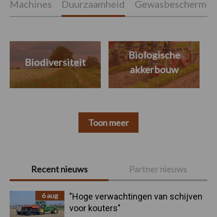
Machines
Duurzaamheid
Gewasbeschermin
Biologische
Biodiversiteit
akkerbouw
Toon meer
Primaire
Recent nieuws
Partner nieuws
Sidebar
6 aug
"Hoge verwachtingen van schijven
voor kouters"