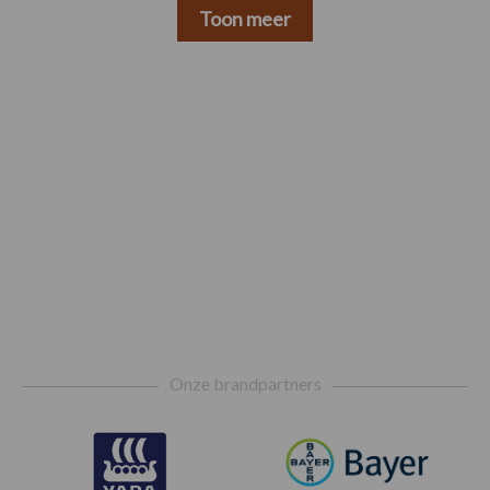
Toon meer
Footer
Onze brandpartners