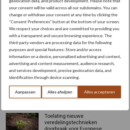
geolocation data, and product development. Please note that
ons onderzoek echt nog in de kinderschoenen staat, is het
your consent will be valid across all our subdomains. You can
belangrijk dat we de sector nu alvast vertrouwd maken met dit
change or withdraw your consent at any time by clicking the
“Consent Preferences” button at the bottom of your screen.
idee. Voor veel veredelaars klinkt dit als iets voor de verdere
We respect your choices and are committed to providing you
toekomst, maar ze beschikken wel over waardevolle expertise
with a transparent and secure browsing experience. The
voor dit stadium van ons onderzoek en kunnen leerzame en
third-party vendors are processing data for the following
kritische feedback leveren. Gelukkig heeft een aantal
purposes and special features: Store and/or access
veredelingsbedrijven aangegeven dat ze de komende tijd
information on a device, personalized advertising and content,
gedachten en ideeën met ons willen uitwisselen. Voor een nog
advertising and content measurement, audience research,
bredere input hopen we ook producenten van biologicals aan
and services development, precise geolocation data, and
boord te krijgen.”
identification through device scanning.
Bron:
WUR
Aanpassen
Alles afwijzen
Alles accepteren
Aanbevolen voor jou! veredeling
Toelating nieuwe
veredelingstechnieken
doorbraak voor Europese