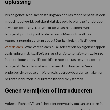
oplossing
Als de genetische samenstelling van een ras mede bepaalt of een
middel goed werkt, betekent dat dat ook de plant zelf onderdeel
is van de oplossing. Dan wordt de vraag niet alleen: welk
biological-product past bij deze teelt? Maar ook: welk ras
reageert gunstig op dit product? Dat kan belangrijk zijn voor
veredelaars
. Waar veredelaars nu al selecteren op eigenschappen
zoals opbrengst, kwaliteit en resistentie tegen ziekten, zullen ze
in de toekomst mogelijk ook kijken hoe een ras reageert op een
biological. De onderzoekers noemen dit in hun paper ‘een
onderbelichte route om biologicals betrouwbaarder te maken en
beter te benutten in duurzame landbouwsystemen’.
Genen vermijden of introduceren
Volgens Richard Visser is het niet eenvoudig om aan te tonen in
hoeverre de genetica van een gewas een rol speelt bij de