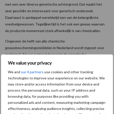
met een zeer diverse genetische achtergrond. Dat maakt het
zeer geschikt en interessant voor genetisch onderzoek.
Daarnaast is aardappel wereldwijd een van de belangrijkste
voedselgewassen. Tegelijkertijd is het ook een gewas waarvan
de productie momenteel sterk afhankelijk is van chemicaliën.
Ongeveer de helft van alle chemische
gewasbeschermingsmiddelen in Nederland wordt ingezet voor
aardappel. Als we weten in hoeverre de genetische
samenstelling een rol speelt bij de effectiviteit van biologicals,
We value your privacy
kan dat een belangrijke bijdrage leveren aan aardappelteelt met
We and
our 4 partners
use cookies and other tracking
een kleinere afhankelijkheid van chemische middelen, ook in een
technologies to improve your experience on our website. We
biologische productieomgeving.”
may store and/or access information from your device and
process the personal data, such as your IP address and
Veredelaars aan boord krijgen
browsing data, for purposes like providing you with
personalized ads and content, measuring marketing campaign
Visser hoopt de komende jaren ook veredelaars en andere
effectiveness, analyzing audience insights, collecting precise
partijen uit de praktijk bij het onderzoek te betrekken. “Hoewel