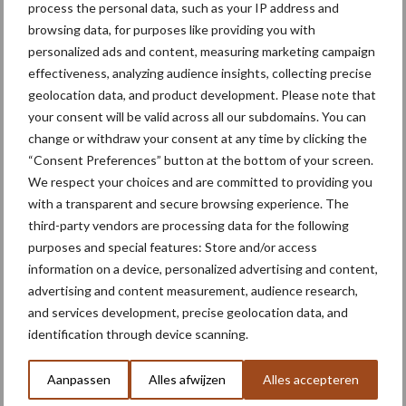
process the personal data, such as your IP address and
Resultaat is een rug die perfect in vorm is.
browsing data, for purposes like providing you with
personalized ads and content, measuring marketing campaign
Tekst en beeld: Martin de Vries
effectiveness, analyzing audience insights, collecting precise
Aanbevolen voor jou! aardappelen
geolocation data, and product development. Please note that
poten
your consent will be valid across all our subdomains. You can
change or withdraw your consent at any time by clicking the
“Consent Preferences” button at the bottom of your screen.
Nieuwe compacte
We respect your choices and are committed to providing you
gedragen pootcombinatie
with a transparent and secure browsing experience. The
van AVR
third-party vendors are processing data for the following
purposes and special features: Store and/or access
information on a device, personalized advertising and content,
Voortgang veldkeuring: de
advertising and content measurement, audience research,
pootgoedpercelen rijpen
and services development, precise geolocation data, and
snel af
identification through device scanning.
Aanpassen
Alles afwijzen
Alles accepteren