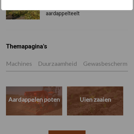
PotatoEurope 2026 toont
opmars van robotica en AI in
aardappelteelt
Themapagina's
Machines
Duurzaamheid
Gewasbeschermin
Aardappelen poten
Uien zaaien