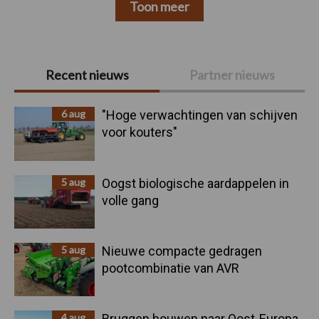
Toon meer
Primaire
Recent nieuws
Partner nieuws
Sidebar
6 aug
"Hoge verwachtingen van schijven
voor kouters"
5 aug
Oogst biologische aardappelen in
volle gang
5 aug
Nieuwe compacte gedragen
pootcombinatie van AVR
4 aug
Bruggen bouwen naar Oost-Europa