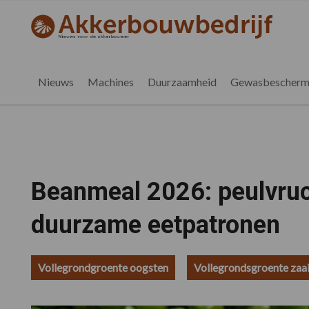
Spring
Door
Spring
Spring
naar
naar
naar
naar
akkerbouwbedrijf.nl
de
de
de
de
hoofdnavigatie
hoofd
eerste
voettekst
inhoud
sidebar
Nieuws
Machines
Duurzaamheid
Gewasbescherm
Beanmeal 2026: peulvruc
duurzame eetpatronen
Vollegrondgroente oogsten
Vollegrondsgroente zaa