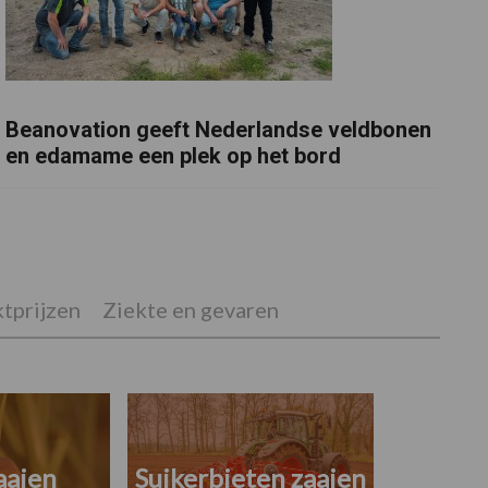
Beanovation geeft Nederlandse veldbonen
en edamame een plek op het bord
tprijzen
Ziekte en gevaren
aaien
Suikerbieten zaaien