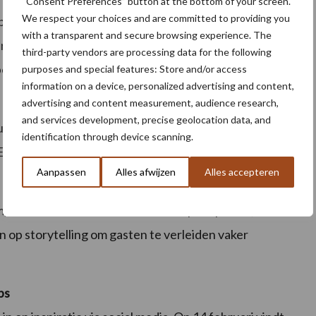
“Consent Preferences” button at the bottom of your screen.
We respect your choices and are committed to providing you
ratie en acties in de winkel en online. Bij Ekoplaza zijn
with a transparent and secure browsing experience. The
recept verkrijgbaar. In diverse kookstudio’s van Albert
third-party vendors are processing data for the following
ereidingen proeven.
purposes and special features: Store and/or access
information on a device, personalized advertising and content,
advertising and content measurement, audience research,
and services development, precise geolocation data, and
 restaurant in Arnhem, waar bezoekers kunnen
identification through device scanning.
BEANMEAL kan zijn.
Aanpassen
Alles afwijzen
Alles accepteren
om, Hutten en CIRFOOD delen receptinspiratie,
 op storytelling om gasten te verleiden vaker
ps