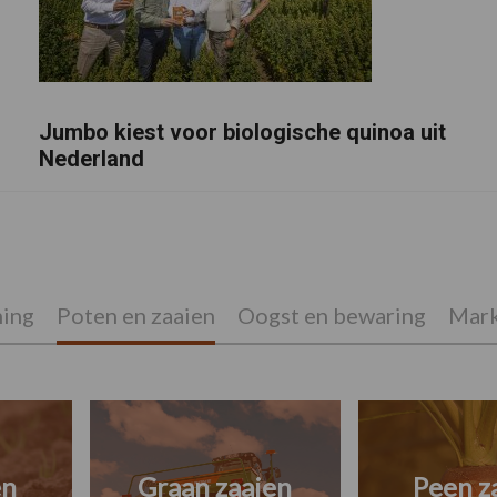
Jumbo kiest voor biologische quinoa uit
Nederland
ing
Poten en zaaien
Oogst en bewaring
Mark
en
Graan zaaien
Peen z