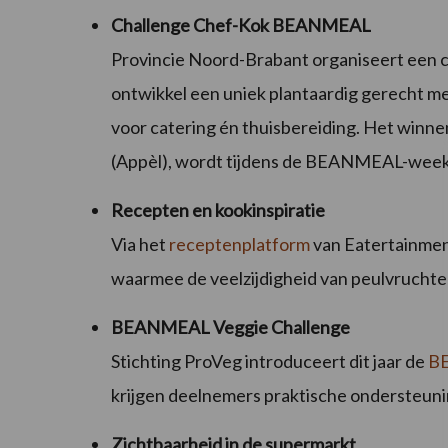
Challenge Chef-Kok BEANMEAL
Provincie Noord-Brabant organiseert een c
ontwikkel een uniek plantaardig gerecht m
voor catering én thuisbereiding. Het winn
(Appèl), wordt tijdens de BEANMEAL-week 
Recepten en kookinspiratie
Via het
receptenplatform
van Eatertainmen
waarmee de veelzijdigheid van peulvrucht
BEANMEAL Veggie Challenge
Stichting ProVeg introduceert dit jaar de
BE
krijgen deelnemers praktische ondersteuni
Zichtbaarheid in de supermarkt