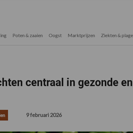
ing
Poten & zaaien
Oogst
Marktprijzen
Ziekten & plag
hten centraal in gezonde en
9 februari 2026
ien