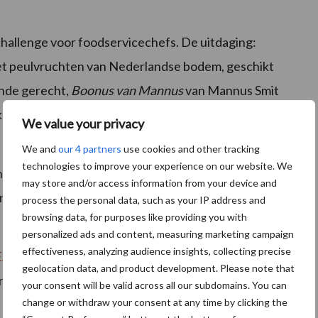
hallenge voor foodservicechefs. De uitdaging:
et peulvruchten van Nederlandse bodem, geschikt
ende gerecht,
Boonus van Mannus
van Mannus Smit
gedeeld zodat iedereen het kan proberen.
We value your privacy
We and
our 4 partners
use cookies and other tracking
technologies to improve your experience on our website. We
t zijn diverse BEANMEAL-recepten beschikbaar,
may store and/or access information from your device and
en wordt getoond.
process the personal data, such as your IP address and
browsing data, for purposes like providing you with
personalized ads and content, measuring marketing campaign
effectiveness, analyzing audience insights, collecting precise
ANMEAL Veggie Challenge
. Met een gratis app
geolocation data, and product development. Please note that
ng om vaker peulvruchten te eten.
your consent will be valid across all our subdomains. You can
change or withdraw your consent at any time by clicking the