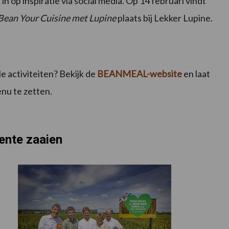
op inspiratie via social media. Op 14 februari vindt
Bean Your Cuisine met Lupine
plaats bij Lekker Lupine.
e activiteiten? Bekijk de
BEANMEAL-website
en laat
nu te zetten.
ente zaaien