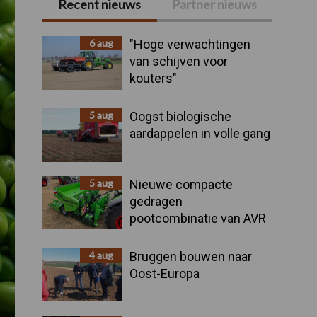
Recent nieuws
Partner nieuws
Primaire
Sidebar
6 aug
"Hoge verwachtingen
van schijven voor
kouters"
5 aug
Oogst biologische
aardappelen in volle gang
5 aug
Nieuwe compacte
gedragen
pootcombinatie van AVR
4 aug
Bruggen bouwen naar
Oost-Europa